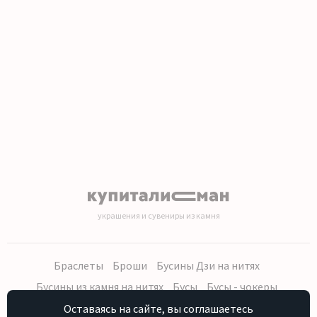
1
2
3
украшения и сувениры из камня
Браслеты
Броши
Бусины Дзи на нитях
Бусины из камня на нитях
Бусы
Бусы - чокеры
Кольца, серьги
Кулоны
Наборы (бусы, браслет, серьги)
Оставаясь на сайте, вы соглашаетесь