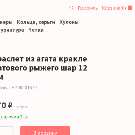
Профиль
Корзина
(
0
)
океры
Кольца, серьги
Кулоны
урнитура
Четки
раслет из агата кракле
атового рыжего шар 12
м
икул: БР00001670
70 ₽
Штука
 наличии 2 шт
В корзину