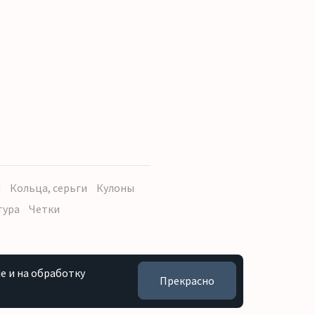
ы
Кольца, серьги
Кулоны
тура
Четки
e и на обработку
Прекрасно