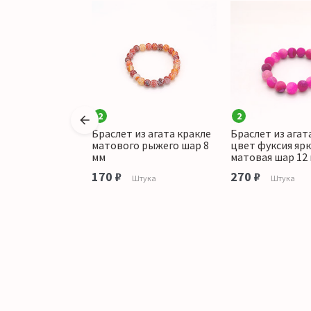
2
2
з агата
Браслет из агата кракле
Браслет из агат
 матового шар
матового рыжего шар 8
цвет фуксия ярк
мм
матовая шар 12
170 ₽
270 ₽
тука
Штука
Штука