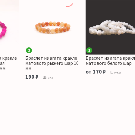
2
3
а кракле
Браслет из агата кракле
Браслет из агата крак
ая
матового рыжего шар 10
матового белого шар
 мм
мм
от 170 ₽
Штука
190 ₽
Штука