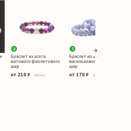
2
7
ле
Браслет из агата
Браслет из агата кракле
Б
матового фиолетового
василькового матового
м
шар
шар
о
от 210 ₽
от 170 ₽
Штука
Штука