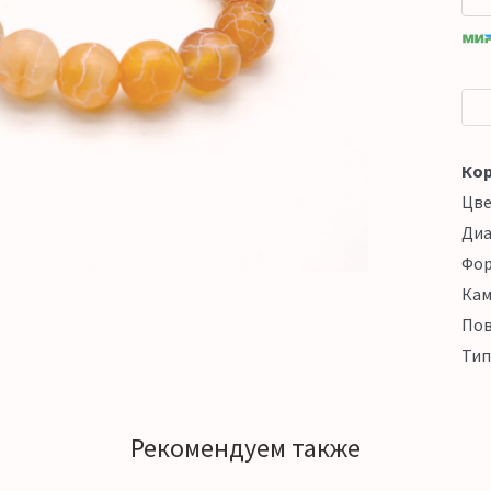
Кор
Цв
Ди
Фо
Кам
Пов
Тип
Рекомендуем также