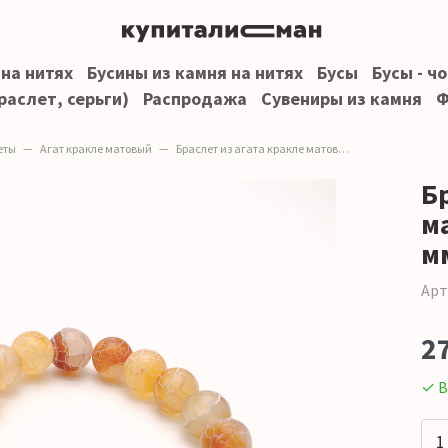
 на нитях
Бусины из камня на нитях
Бусы
Бусы - ч
раслет, серьги)
Распродажа
Сувениры из камня
Ф
еты
Агат кракле матовый
Браслет из агата кракле матового рыжего шар 12 мм
Б
м
м
Арт
2
✓ В