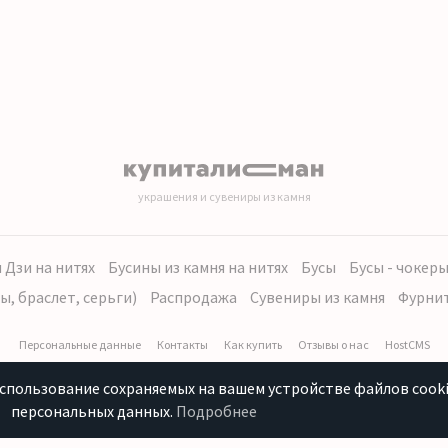
украшения и сувениры из камня
 Дзи на нитях
Бусины из камня на нитях
Бусы
Бусы - чокер
ы, браслет, серьги)
Распродажа
Сувениры из камня
Фурни
Персональные данные
Контакты
Как купить
Отзывы о нас
HostCMS
использование сохраняемых на вашем устройстве файлов cooki
персональных данных.
Подробнее