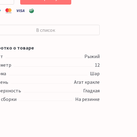
В список
отко о товаре
ет
Рыжий
аметр
12
рма
Шар
ень
Агат кракле
ерхность
Гладкая
 сборки
На резинке