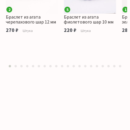
2
5
1
Браслет из агата
Браслет из агата
Бра
черепахового шар 12 мм
фиолетового шар 10 мм
зел
270 ₽
220 ₽
280
Штука
Штука
1
2
3
4
5
6
7
8
9
10
11
12
13
14
15
16
17
18
19
20