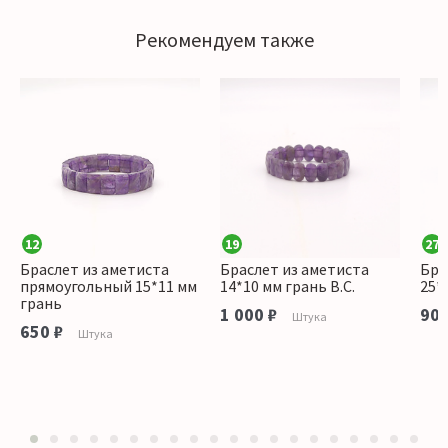
Рекомендуем также
12
19
27
Браслет из аметиста
Браслет из аметиста
Бра
прямоугольный 15*11 мм
14*10 мм грань В.С.
25*
грань
1 000 ₽
900
Штука
650 ₽
Штука