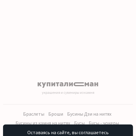
1
2
3
4
5
6
7
8
9
10
11
12
13
14
15
16
17
18
19
20
украшения и сувениры из камня
Браслеты
Броши
Бусины Дзи на нитях
Бусины из камня на нитях
Бусы
Бусы - чокеры
Кольца, серьги
Кулоны
Наборы (бусы, браслет, серьги)
Оставаясь на сайте, вы соглашаетесь