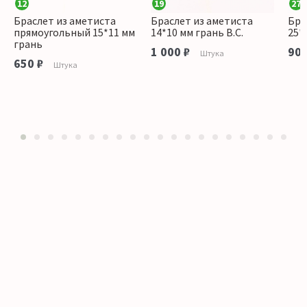
12
19
27
Браслет из аметиста
Браслет из аметиста
Бра
прямоугольный 15*11 мм
14*10 мм грань В.С.
25*
грань
1 000 ₽
900
Штука
650 ₽
Штука
1
2
3
4
5
6
7
8
9
10
11
12
13
14
15
16
17
18
19
20