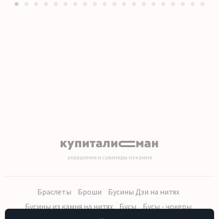
1
2
3
4
5
6
7
8
9
10
11
12
13
14
15
16
17
18
19
20
украшения и сувениры из камня
Браслеты
Броши
Бусины Дзи на нитях
Бусины из камня на нитях
Бусы
Бусы - чокеры