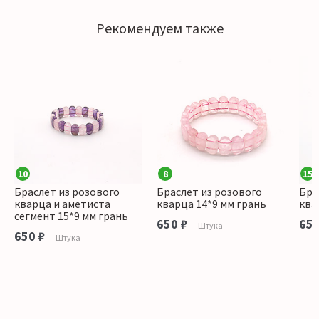
Рекомендуем также
10
8
15
Браслет из розового
Браслет из розового
Бра
кварца и аметиста
кварца 14*9 мм грань
ква
сегмент 15*9 мм грань
650 ₽
650
Штука
650 ₽
Штука