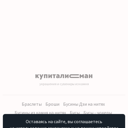
украшения и сувениры из камня
Браслеты
Броши
Бусины Дзи на нитях
Бусины из камня на нитях
Бусы
Бусы - чокеры
Кольца, серьги
Кулоны
Наборы (бусы, браслет, серьги)
Оставаясь на сайте, вы соглашаетесь