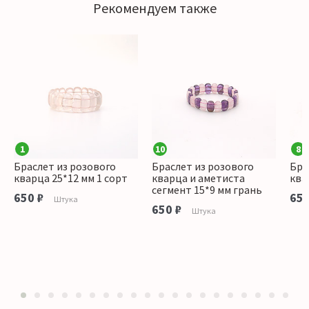
Рекомендуем также
1
10
8
Браслет из розового
Браслет из розового
Бра
кварца 25*12 мм 1 сорт
кварца и аметиста
ква
сегмент 15*9 мм грань
650 ₽
650
Штука
650 ₽
Штука
1
2
3
4
5
6
7
8
9
10
11
12
13
14
15
16
17
18
19
20