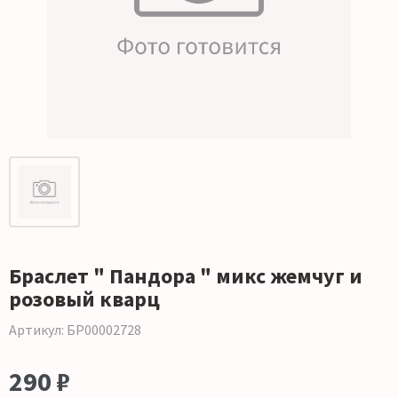
Браслет " Пандора " микс жемчуг и
розовый кварц
Артикул: БР00002728
290 ₽