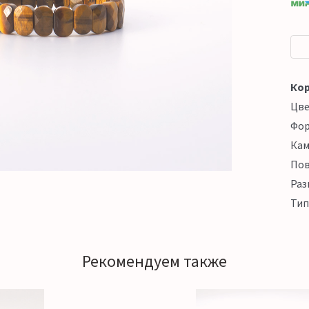
Кор
Цв
Фо
Кам
Пов
Раз
Тип
Рекомендуем также