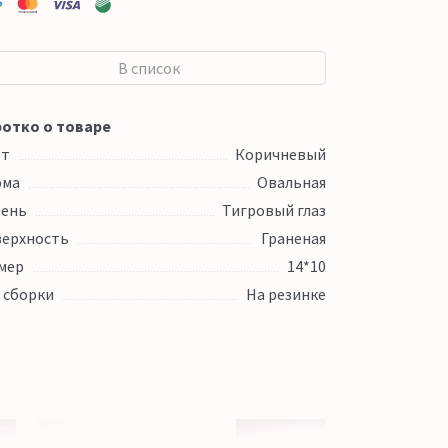
В список
отко о товаре
ет
Коричневый
рма
Овальная
ень
Тигровый глаз
ерхность
Граненая
мер
14*10
 сборки
На резинке