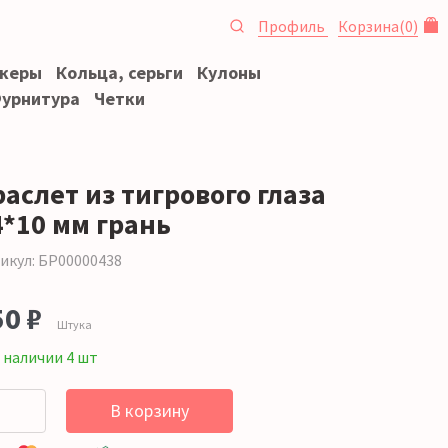
Профиль
Корзина
(
0
)
океры
Кольца, серьги
Кулоны
урнитура
Четки
аслет из тигрового глаза
4*10 мм грань
икул: БР00000438
50 ₽
Штука
 наличии 4 шт
В корзину