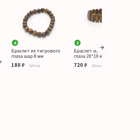
6
3
Браслет из тигрового
Браслет из тигрового
Б
глаза шар 8 мм
глаза 20*10 мм грань
г
м
180 ₽
720 ₽
3
Штука
Штука