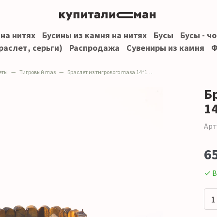
 на нитях
Бусины из камня на нитях
Бусы
Бусы - ч
раслет, серьги)
Распродажа
Сувениры из камня
Ф
еты
Тигровый глаз
Браслет из тигрового глаза 14*10 мм грань
Бр
1
Арт
6
✓ В