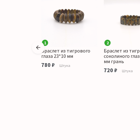
1
2
из тигрового
Браслет из тигрового
Браслет из тигр
мент грань
глаза 23*10 мм
соколиного глаз
мм
мм грань
780 ₽
Штука
720 ₽
тука
Штука