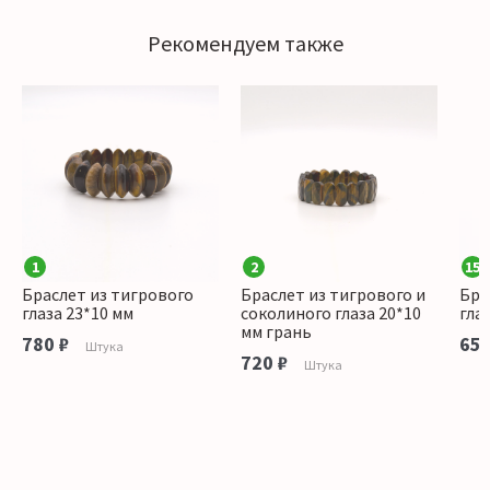
Рекомендуем также
1
2
15
Браслет из тигрового
Браслет из тигрового и
Бра
глаза 23*10 мм
соколиного глаза 20*10
гла
мм грань
780 ₽
650
Штука
720 ₽
Штука