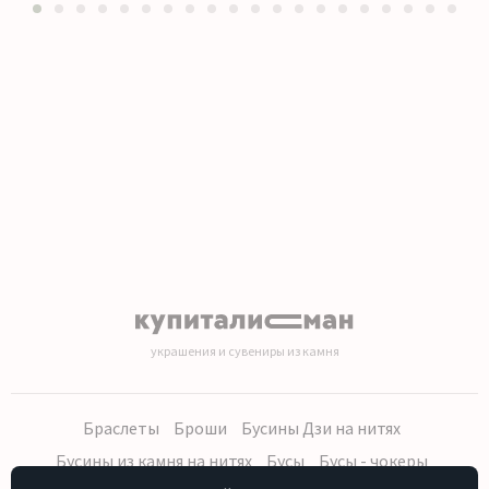
1
2
3
4
5
6
7
8
9
10
11
12
13
14
15
16
17
18
19
20
украшения и сувениры из камня
Браслеты
Броши
Бусины Дзи на нитях
Бусины из камня на нитях
Бусы
Бусы - чокеры