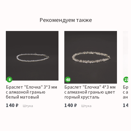
Рекомендуем также
8
48
21
Браслет "Елочка" 3*3 мм
Браслет "Елочка" 4*3 мм
Бра
с алмазной гранью
с алмазной гранью цвет
с а
белый матовый
горный хрусталь
ант
140 ₽
140 ₽
140
Штука
Штука