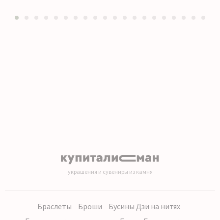
1
2
3
4
5
6
7
8
9
10
11
12
13
14
15
16
17
18
19
20
украшения и сувениры из камня
Браслеты
Броши
Бусины Дзи на нитях