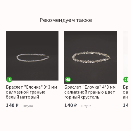
Рекомендуем также
8
48
21
Браслет "Елочка" 3*3 мм
Браслет "Елочка" 4*3 мм
Бра
с алмазной гранью
с алмазной гранью цвет
с а
белый матовый
горный хрусталь
ант
140 ₽
140 ₽
140
Штука
Штука