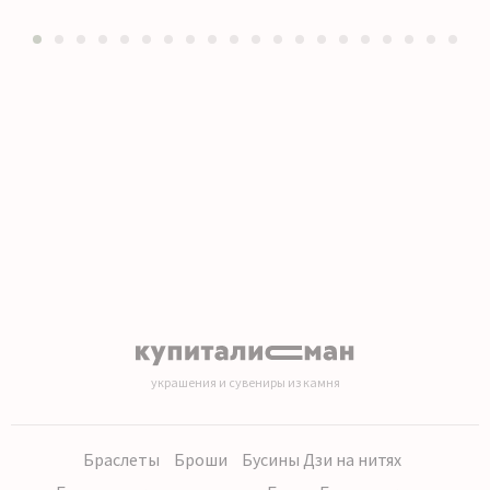
1
2
3
4
5
6
7
8
9
10
11
12
13
14
15
16
17
18
19
20
украшения и сувениры из камня
Браслеты
Броши
Бусины Дзи на нитях