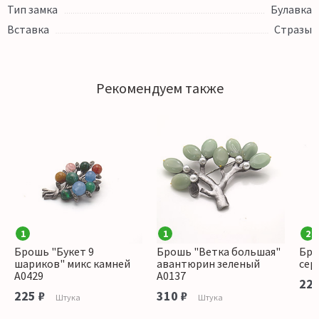
Тип замка
Булавка
Вставка
Стразы
Рекомендуем также
1
1
2
Брошь "Букет 9
Брошь "Ветка большая"
Бро
шариков" микс камней
авантюрин зеленый
сер
А0429
А0137
225
225 ₽
310 ₽
Штука
Штука