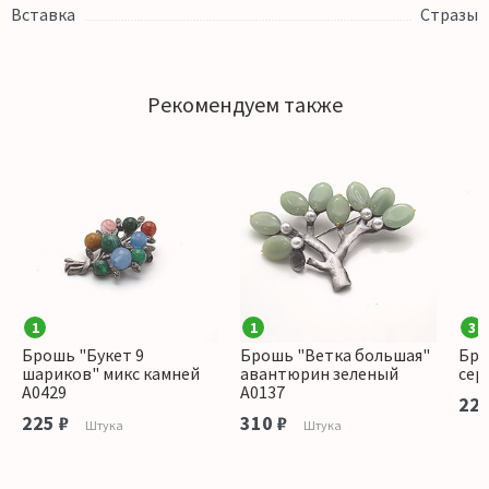
Вставка
Стразы
Рекомендуем также
1
1
3
Брошь "Букет 9
Брошь "Ветка большая"
Бро
шариков" микс камней
авантюрин зеленый
сер
А0429
А0137
225
225 ₽
310 ₽
Штука
Штука