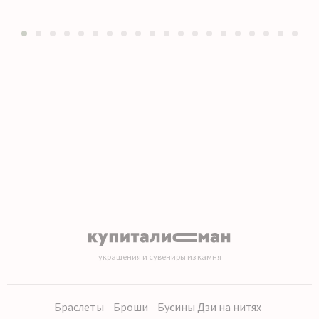
1
2
3
4
5
6
7
8
9
10
11
12
13
14
15
16
17
18
19
20
украшения и сувениры из камня
Браслеты
Броши
Бусины Дзи на нитях