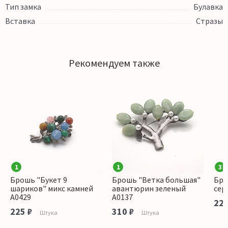
Тип замка
Булавка
Вставка
Стразы
Рекомендуем также
1
1
3
Брошь "Букет 9
Брошь "Ветка большая"
Бро
шариков" микс камней
авантюрин зеленый
сер
А0429
А0137
225
225 ₽
310 ₽
Штука
Штука