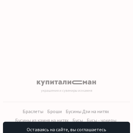
1
2
3
4
5
6
7
8
9
10
11
12
13
14
15
16
17
18
19
20
украшения и сувениры из камня
Браслеты
Броши
Бусины Дзи на нитях
Бусины из камня на нитях
Бусы
Бусы - чокеры
Кольца, серьги
Кулоны
Наборы (бусы, браслет, серьги)
Оставаясь на сайте, вы соглашаетесь