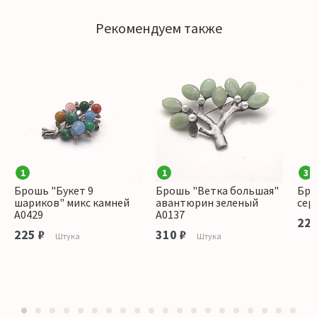
Рекомендуем также
1
1
3
Брошь "Букет 9
Брошь "Ветка большая"
Бро
шариков" микс камней
авантюрин зеленый
сер
А0429
А0137
225
225 ₽
310 ₽
Штука
Штука