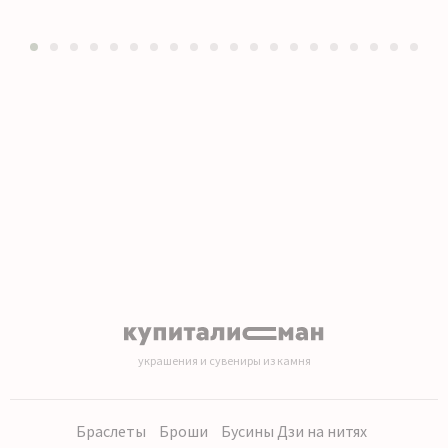
1
2
3
4
5
6
7
8
9
10
11
12
13
14
15
16
17
18
19
20
украшения и сувениры из камня
Браслеты
Броши
Бусины Дзи на нитях