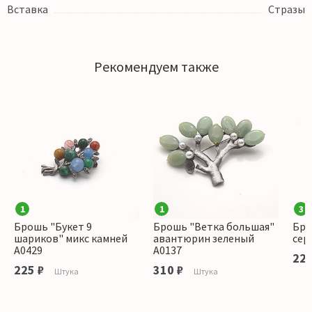
Вставка
Стразы
Рекомендуем также
1
1
3
Брошь "Букет 9
Брошь "Ветка большая"
Бро
шариков" микс камней
авантюрин зеленый
сер
А0429
А0137
225
225 ₽
310 ₽
Штука
Штука