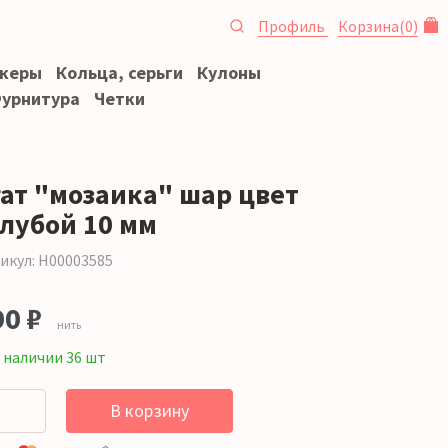
Профиль
Корзина
(
0
)
океры
Кольца, серьги
Кулоны
урнитура
Четки
гат "мозаика" шар цвет
олубой 10 мм
икул: Н00003585
90 ₽
нить
 наличии 36 шт
В корзину