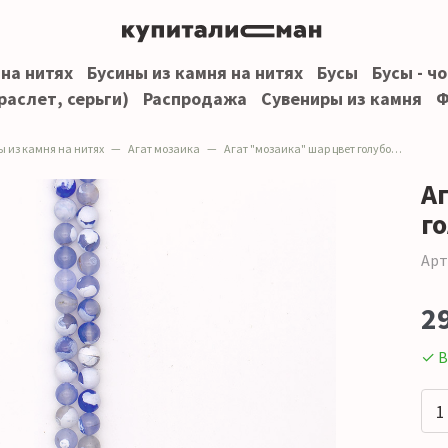
 на нитях
Бусины из камня на нитях
Бусы
Бусы - ч
раслет, серьги)
Распродажа
Сувениры из камня
Ф
ы из камня на нитях
Агат мозаика
Агат "мозаика" шар цвет голубой 10 мм
А
г
Арт
2
✓ В