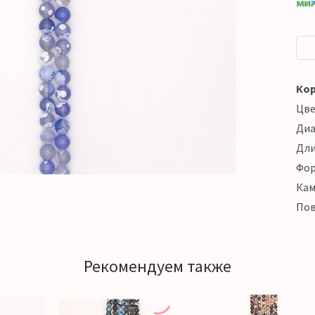
Кор
Цв
Ди
Дл
Фо
Кам
Пов
Рекомендуем также