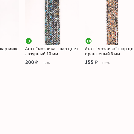
3
14
шар микс
Агат "мозаика" шар цвет
Агат "мозаика" шар цв
лазурный 10 мм
оранжевый 6 мм
200 ₽
155 ₽
нить
нить