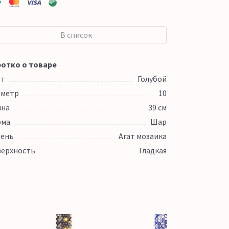
В список
отко о товаре
ет
Голубой
аметр
10
ина
39 см
рма
Шар
ень
Агат мозаика
ерхность
Гладкая