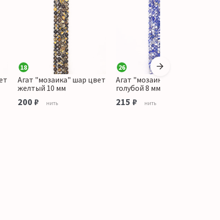
18
26
1
ет
Агат "мозаика" шар цвет
Агат "мозаика" шар цвет
А
желтый 10 мм
голубой 8 мм
к
200 ₽
215 ₽
3
нить
нить