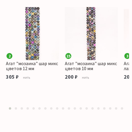
2
15
3
Агат "мозаика" шар микс
Агат "мозаика" шар микс
Ага
цветов 12 мм
цветов 10 мм
лаз
305 ₽
200 ₽
200
нить
нить
1
2
3
4
5
6
7
8
9
10
11
12
13
14
15
16
17
18
19
20