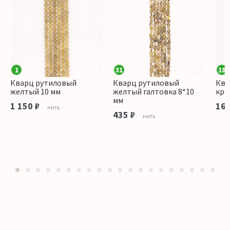
1
31
18
Кварц рутиловый
Кварц рутиловый
Ква
желтый 10 мм
желтый галтовка 8*10
кро
мм
1 150 ₽
160
нить
435 ₽
нить
1
2
3
4
5
6
7
8
9
10
11
12
13
14
15
16
17
18
19
20