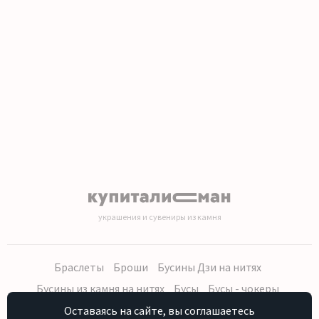
1
2
3
4
5
6
7
8
9
10
11
12
13
14
15
16
17
18
19
20
украшения и сувениры из камня
Браслеты
Броши
Бусины Дзи на нитях
Бусины из камня на нитях
Бусы
Бусы - чокеры
Кольца, серьги
Кулоны
Наборы (бусы, браслет, серьги)
Оставаясь на сайте, вы соглашаетесь