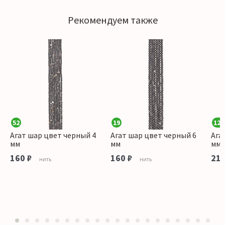
Рекомендуем также
52
19
126
Агат шар цвет черный 4
Агат шар цвет черный 6
Ага
мм
мм
мм
160 ₽
160 ₽
215
нить
нить