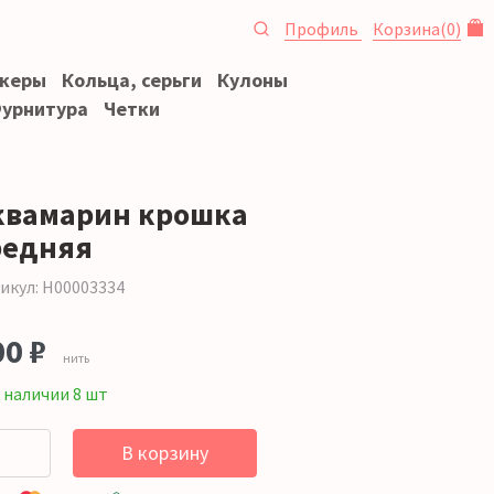
Профиль
Корзина
(
0
)
океры
Кольца, серьги
Кулоны
урнитура
Четки
квамарин крошка
редняя
икул: Н00003334
00 ₽
нить
 наличии 8 шт
В корзину