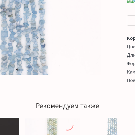
Кор
Цв
Дл
Фо
Кам
Пов
Рекомендуем также