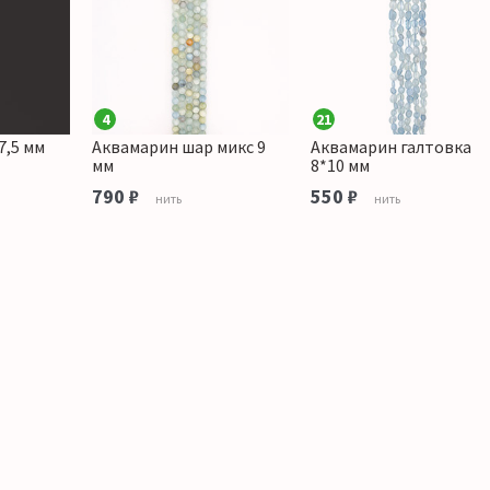
4
21
7,5 мм
Аквамарин шар микс 9
Аквамарин галтовка
мм
8*10 мм
790 ₽
550 ₽
нить
нить