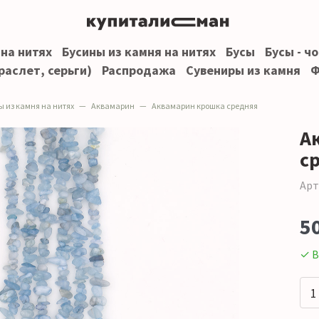
 на нитях
Бусины из камня на нитях
Бусы
Бусы - ч
раслет, серьги)
Распродажа
Сувениры из камня
Ф
ы из камня на нитях
Аквамарин
Аквамарин крошка средняя
А
с
Арт
5
✓ В