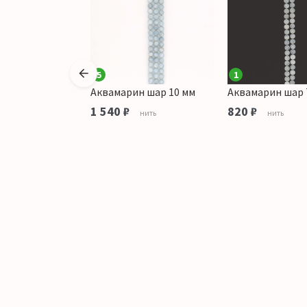
5
1
н микс крошка
Аквамарин шар 10 мм
Аквамарин шар 
1 540 ₽
820 ₽
нить
нить
ить