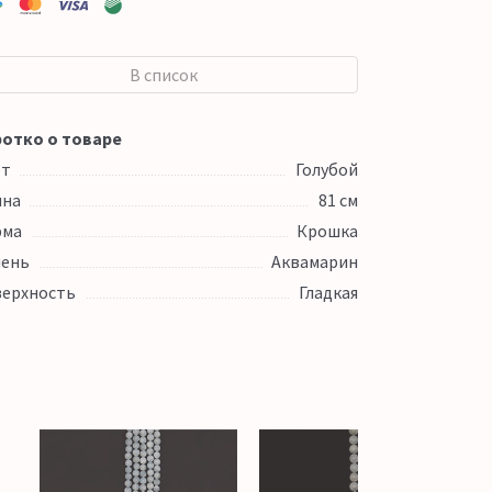
В список
отко о товаре
ет
Голубой
ина
81 см
рма
Крошка
ень
Аквамарин
ерхность
Гладкая