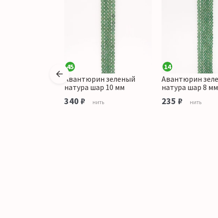
45
14
ин зеленый
Авантюрин зеленый
Авантюрин зел
ар крупная
натура шар 10 мм
натура шар 8 мм
мм
340 ₽
235 ₽
нить
нить
ить