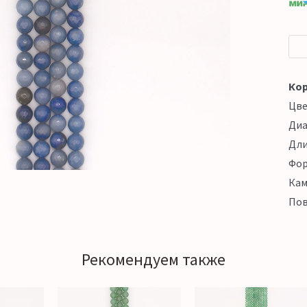
Кор
Цв
Ди
Дл
Фо
Кам
Пов
Рекомендуем также