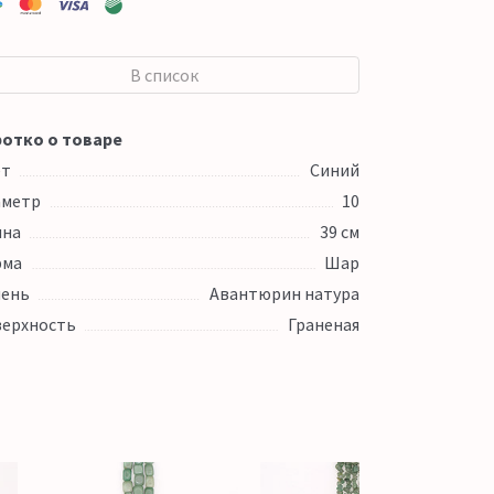
В список
отко о товаре
ет
Синий
аметр
10
ина
39 см
рма
Шар
ень
Авантюрин натура
ерхность
Граненая