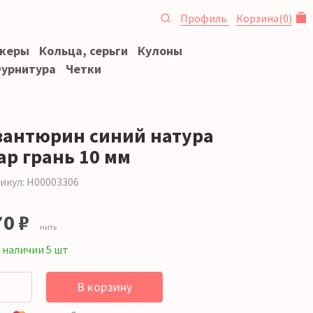
Профиль
Корзина
(
0
)
океры
Кольца, серьги
Кулоны
урнитура
Четки
вантюрин синий натура
ар грань 10 мм
икул: Н00003306
70 ₽
нить
 наличии 5 шт
В корзину