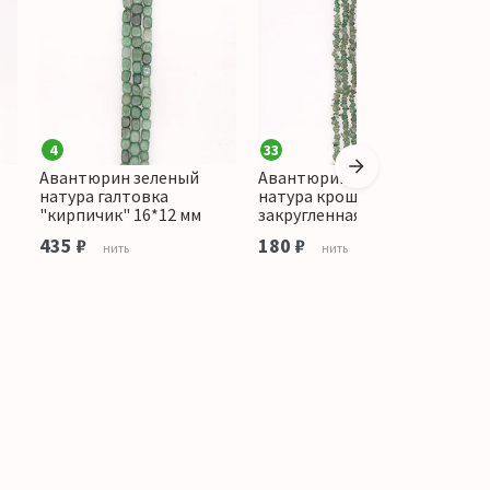
4
33
3
Авантюрин зеленый
Авантюрин зеленый
А
натура галтовка
натура крошка средняя
н
"кирпичик" 16*12 мм
закругленная
3
435 ₽
180 ₽
нить
нить