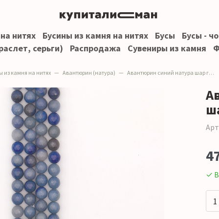
 на нитях
Бусины из камня на нитях
Бусы
Бусы - ч
раслет, серьги)
Распродажа
Сувениры из камня
Ф
ы из камня на нитях
Авантюрин (натура)
Авантюрин синий натура шар грань 10 мм
А
ш
Арт
4
✓ В