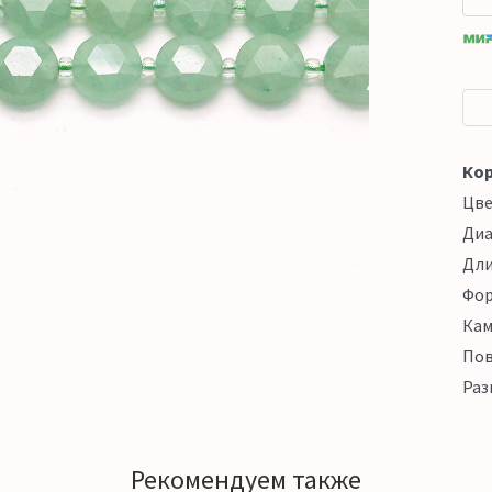
Кор
Цв
Ди
Дл
Фо
Кам
Пов
Раз
Рекомендуем также