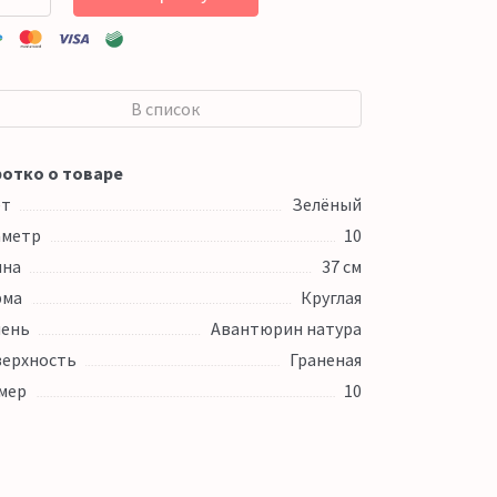
В список
отко о товаре
ет
Зелёный
аметр
10
ина
37 см
рма
Круглая
ень
Авантюрин натура
ерхность
Граненая
мер
10