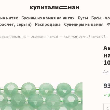
 на нитях
Бусины из камня на нитях
Бусы
Бусы - ч
раслет, серьги)
Распродажа
Сувениры из камня
Ф
ы из камня на нитях
Авантюрин (натура)
Авантюрин зеленый натура таблетка граненая 10 мм
А
н
1
Арт
9
✓ В