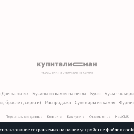
украшения и сувениры из камня
 Дзи на нитях
Бусины из камня на нитях
Бусы
Бусы - чокер
ы, браслет, серьги)
Распродажа
Сувениры из камня
Фурни
Персональные данные
Контакты
Как купить
Отзывы о нас
HostCMS
использование сохраняемых на вашем устройстве файлов cooki