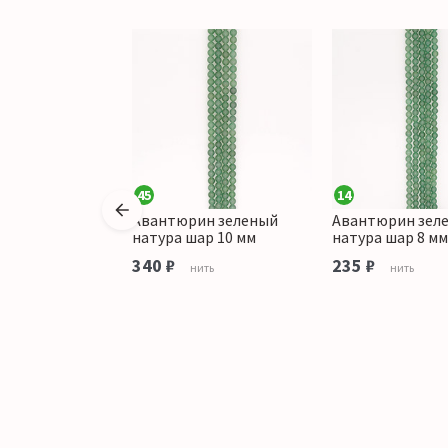
45
14
ин зеленый
Авантюрин зеленый
Авантюрин зел
ар крупная
натура шар 10 мм
натура шар 8 мм
мм
340 ₽
235 ₽
нить
нить
ить