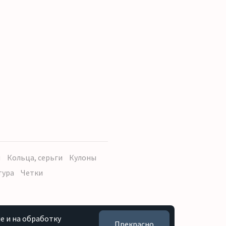
ы
Кольца, серьги
Кулоны
тура
Четки
e и на обработку
Прекрасно