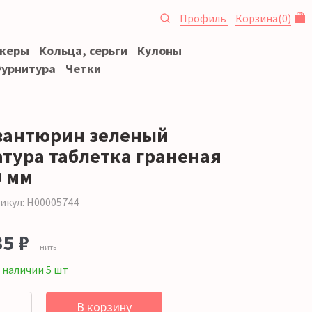
Профиль
Корзина
(
0
)
океры
Кольца, серьги
Кулоны
урнитура
Четки
вантюрин зеленый
атура таблетка граненая
0 мм
икул: Н00005744
35 ₽
нить
 наличии 5 шт
В корзину