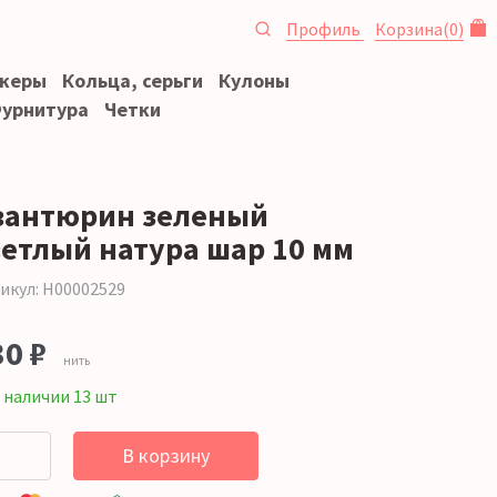
Профиль
Корзина
(
0
)
океры
Кольца, серьги
Кулоны
урнитура
Четки
вантюрин зеленый
ветлый натура шар 10 мм
икул: Н00002529
30 ₽
нить
 наличии 13 шт
В корзину