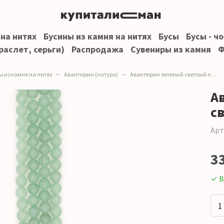
 на нитях
Бусины из камня на нитях
Бусы
Бусы - ч
раслет, серьги)
Распродажа
Сувениры из камня
Ф
ы из камня на нитях
Авантюрин (натура)
Авантюрин зеленый светлый натура шар 10 мм
А
с
Арт
3
✓ В