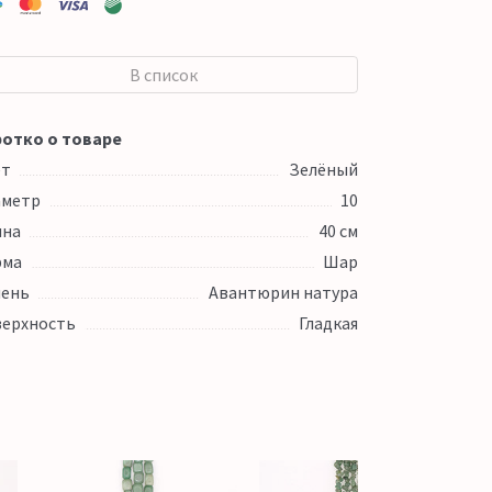
В список
отко о товаре
ет
Зелёный
аметр
10
ина
40 см
рма
Шар
ень
Авантюрин натура
ерхность
Гладкая