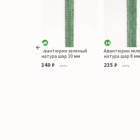
45
14
ин зеленый
Авантюрин зеленый
Авантюрин зел
ар крупная
натура шар 10 мм
натура шар 8 мм
мм
340 ₽
235 ₽
нить
нить
ить