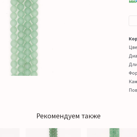
Кор
Цв
Ди
Дл
Фо
Кам
Пов
Рекомендуем также