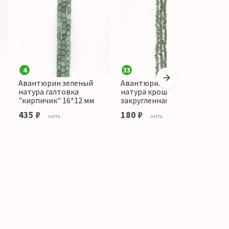
4
33
3
Авантюрин зеленый
Авантюрин зеленый
А
натура галтовка
натура крошка средняя
н
"кирпичик" 16*12 мм
закругленная
3
435 ₽
180 ₽
нить
нить