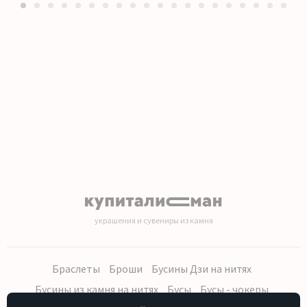
1
2
3
4
5
6
7
8
9
10
11
12
13
14
15
16
17
18
19
20
украшения и сувениры из камня
Браслеты
Броши
Бусины Дзи на нитях
Бусины из камня на нитях
Бусы
Бусы - чокеры