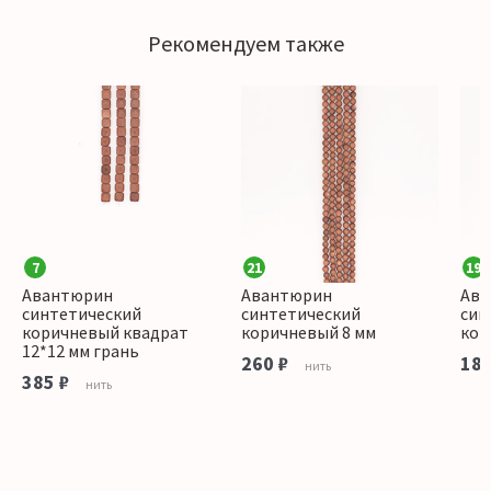
Рекомендуем также
7
21
19
Авантюрин
Авантюрин
Ава
синтетический
синтетический
син
коричневый квадрат
коричневый 8 мм
кор
12*12 мм грань
260 ₽
180
нить
385 ₽
нить