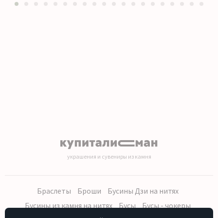
1
2
3
4
5
6
7
8
9
10
11
12
13
14
15
16
17
18
19
20
украшения и сувениры из камня
Браслеты
Броши
Бусины Дзи на нитях
Бусины из камня на нитях
Бусы
Бусы - чокеры