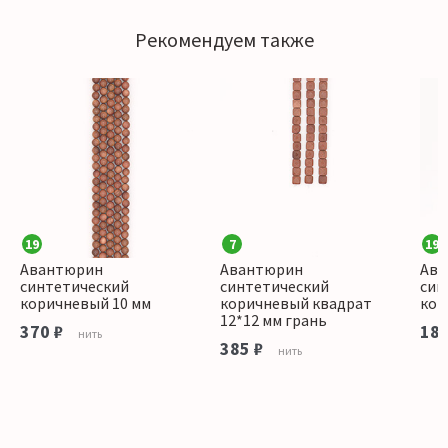
Рекомендуем также
19
7
19
Авантюрин
Авантюрин
Ава
синтетический
синтетический
син
коричневый 10 мм
коричневый квадрат
кор
12*12 мм грань
370 ₽
180
нить
385 ₽
нить