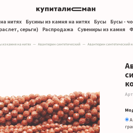
 на нитях
Бусины из камня на нитях
Бусы
Бусы - ч
раслет, серьги)
Распродажа
Сувениры из камня
Ф
ы из камня на нитях
Авантюрин синтетический
Авантюрин синтетический коричне
А
с
к
Арт
Мо
А
гра