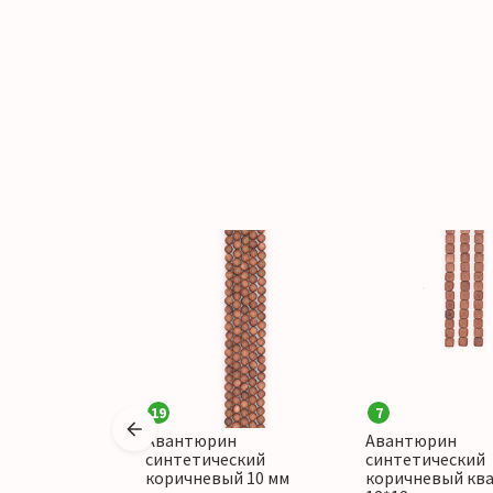
19
7
ин
Авантюрин
Авантюрин
еский
синтетический
синтетический
ый рондоль 4*2
коричневый 10 мм
коричневый кв