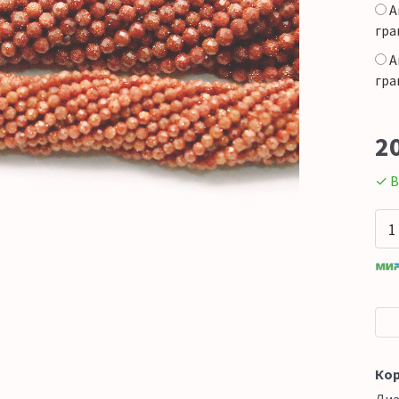
А
гра
А
гра
2
✓ В
Кор