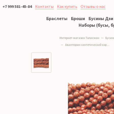
+7 999 581-45-84
Контакты
Как купить
Отзывы о нас
Браслеты
Броши
Бусины Дзи
Наборы (бусы, б
Интернет-магазин Талисман
Бусин
Авантюрин синтетический коричневый шар грань