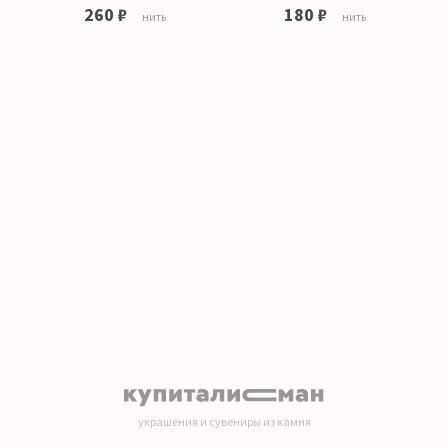
260 ₽
180 ₽
нить
нить
украшения и сувениры из камня