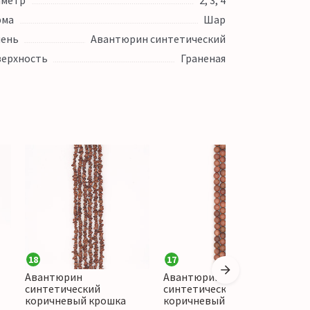
аметр
2, 3, 4
рма
Шар
ень
Авантюрин синтетический
ерхность
Граненая
18
17
2
Авантюрин
Авантюрин
А
синтетический
синтетический
с
коричневый крошка
коричневый 12 мм
к