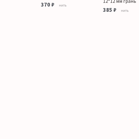
ий
12*12 мм грань
370 ₽
нить
385 ₽
тука
нить