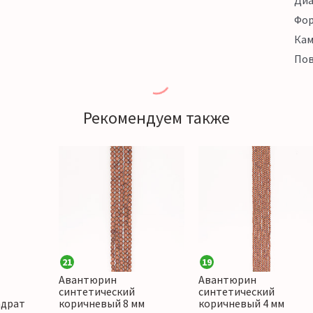
Ди
Фо
Кам
Пов
Рекомендуем также
21
19
Авантюрин
Авантюрин
синтетический
синтетический
адрат
коричневый 8 мм
коричневый 4 мм