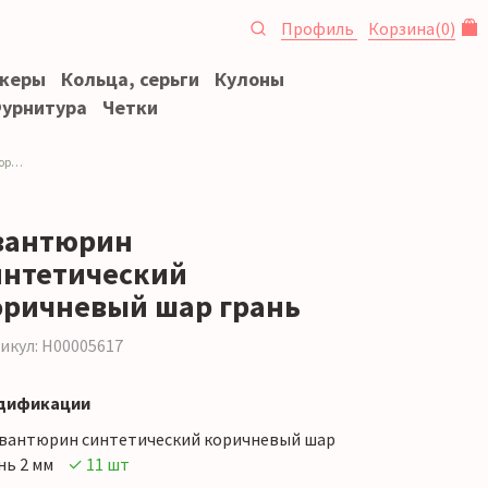
Профиль
Корзина
(
0
)
океры
Кольца, серьги
Кулоны
урнитура
Четки
вый
вантюрин
интетический
оричневый шар грань
икул: Н00005617
дификации
вантюрин синтетический коричневый шар
нь 2 мм
✓ 11 шт