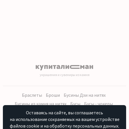
украшения и сувениры из камня
Браслеты
Броши
Бусины Дзи на нитях
Бусины из камня на нитях
Бусы
Бусы - чокеры
Кольца, серьги
Кулоны
Наборы (бусы, браслет, серьги)
Оставаясь на сайте, вы соглашаетесь
на использование сохраняемых на вашем устройстве
Распродажа
Сувениры из камня
Фурнитура
Четки
файлов cookie и на обработку персональных данных.