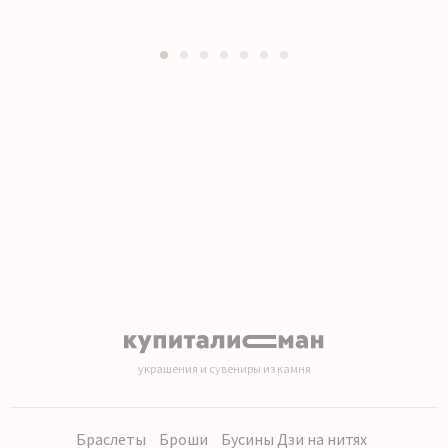
1
2
3
4
5
6
7
украшения и сувениры из камня
Браслеты
Броши
Бусины Дзи на нитях