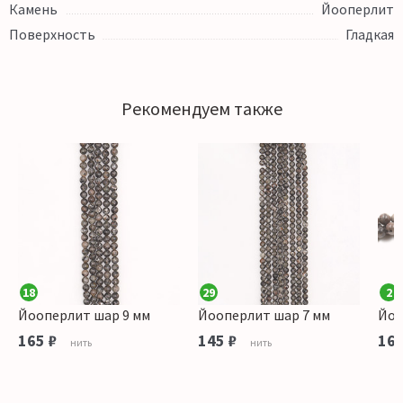
Камень
Йооперлит
Поверхность
Гладкая
Рекомендуем также
18
29
2
Йооперлит шар 9 мм
Йооперлит шар 7 мм
Йоо
165 ₽
145 ₽
165
нить
нить