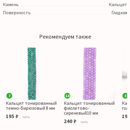
Камень
Кальцит
Поверхность
Гладкая
Рекомендуем также
7
14
3
Кальцит тонированный
Кальцит тонированный
Кал
темно-бирюзовый 8 мм
фиолетово-
гол
сиреневый10 мм
195 ₽
195
нить
240 ₽
нить