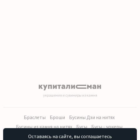
1
2
3
4
5
6
7
8
9
10
11
12
13
14
15
16
17
18
19
20
украшения и сувениры из камня
Браслеты
Броши
Бусины Дзи на нитях
Бусины из камня на нитях
Бусы
Бусы - чокеры
Кольца, серьги
Кулоны
Наборы (бусы, браслет, серьги)
Оставаясь на сайте, вы соглашаетесь