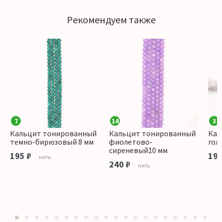
Рекомендуем также
7
14
3
Кальцит тонированный
Кальцит тонированный
Кал
темно-бирюзовый 8 мм
фиолетово-
гол
сиреневый10 мм
195 ₽
195
нить
240 ₽
нить