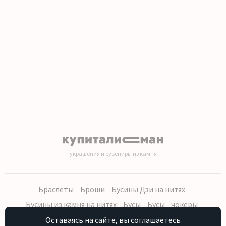
1
2
3
4
5
6
7
8
9
10
11
12
13
14
15
16
17
18
19
20
украшения и сувениры из камня
Браслеты
Броши
Бусины Дзи на нитях
Бусины из камня на нитях
Бусы
Бусы - чокеры
Кольца, серьги
Кулоны
Наборы (бусы, браслет, серьги)
Оставаясь на сайте, вы соглашаетесь