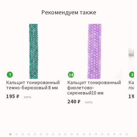
Рекомендуем также
7
14
3
Кальцит тонированный
Кальцит тонированный
Кал
темно-бирюзовый 8 мм
фиолетово-
гол
сиреневый10 мм
195 ₽
195
нить
240 ₽
нить