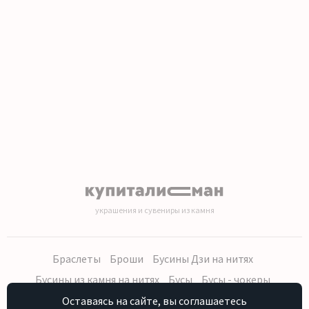
1
2
3
4
5
6
7
8
9
10
11
12
13
14
15
16
17
18
19
20
украшения и сувениры из камня
Браслеты
Броши
Бусины Дзи на нитях
Бусины из камня на нитях
Бусы
Бусы - чокеры
Кольца, серьги
Кулоны
Наборы (бусы, браслет, серьги)
Оставаясь на сайте, вы соглашаетесь