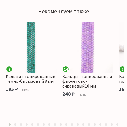
Рекомендуем также
7
14
3
Кальцит тонированный
Кальцит тонированный
Кал
темно-бирюзовый 8 мм
фиолетово-
гол
сиреневый10 мм
195 ₽
195
нить
240 ₽
нить