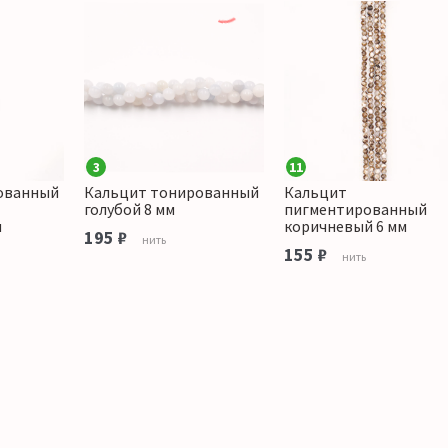
3
11
ованный
Кальцит тонированный
Кальцит
голубой 8 мм
пигментированный
м
коричневый 6 мм
195 ₽
нить
155 ₽
нить