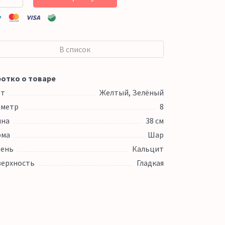
В список
отко о товаре
ет
Желтый, Зелёный
аметр
8
ина
38 см
рма
Шар
ень
Кальцит
ерхность
Гладкая