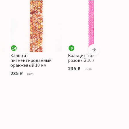
14
9
Кальцит
Кальцит тонированный
К
пигментированный
розовый 10 мм
о
оранжевый 10 мм
235 ₽
1
нить
235 ₽
нить