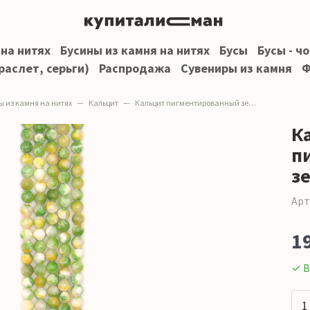
 на нитях
Бусины из камня на нитях
Бусы
Бусы - ч
раслет, серьги)
Распродажа
Сувениры из камня
Ф
ы из камня на нитях
Кальцит
Кальцит пигментированный зеленый с желтым 8 мм
К
п
з
Арт
1
✓ В