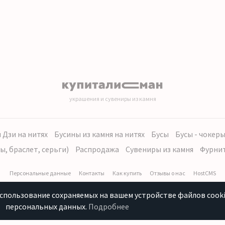
украшения и сувениры из камня
 Дзи на нитях
Бусины из камня на нитях
Бусы
Бусы - чокер
ы, браслет, серьги)
Распродажа
Сувениры из камня
Фурни
Персональные данные
Контакты
Как купить
Отзывы о нас
HostCMS
использование сохраняемых на вашем устройстве файлов cooki
персональных данных.
Подробнее