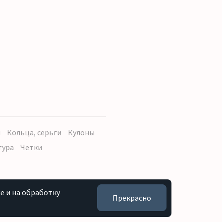
ы
Кольца, серьги
Кулоны
тура
Четки
e и на обработку
Прекрасно