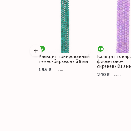
7
14
Кальцит тонированный
Кальцит тонир
ированный
темно-бирюзовый 8 мм
фиолетово-
с желтым 6 мм
сиреневый10 м
195 ₽
нить
240 ₽
ить
нить