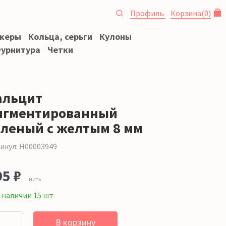
Профиль
Корзина
(
0
)
океры
Кольца, серьги
Кулоны
урнитура
Четки
альцит
игментированный
еленый с желтым 8 мм
икул: Н00003949
95 ₽
нить
 наличии 15 шт
В корзину