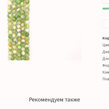
Кор
Цв
Ди
Дл
Фо
Кам
Пов
Рекомендуем также