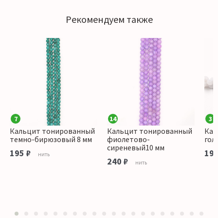
Рекомендуем также
7
14
3
Кальцит тонированный
Кальцит тонированный
Кал
темно-бирюзовый 8 мм
фиолетово-
гол
сиреневый10 мм
195 ₽
195
нить
240 ₽
нить