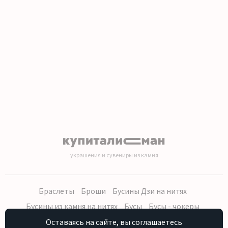
1
2
3
4
5
6
7
8
9
10
11
12
13
14
15
16
17
18
19
20
украшения и сувениры из камня
Браслеты
Броши
Бусины Дзи на нитях
Бусины из камня на нитях
Бусы
Бусы - чокеры
Кольца, серьги
Кулоны
Наборы (бусы, браслет, серьги)
Оставаясь на сайте, вы соглашаетесь