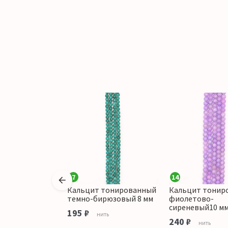
7
14
Кальцит тонированный
Кальцит тонир
ированный
темно-бирюзовый 8 мм
фиолетово-
с желтым 6 мм
сиреневый10 м
195 ₽
нить
240 ₽
ить
нить