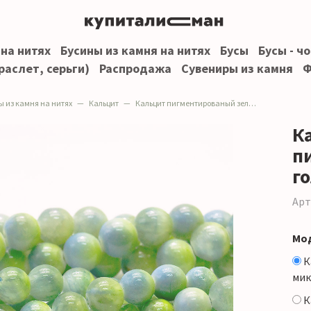
 на нитях
Бусины из камня на нитях
Бусы
Бусы - ч
раслет, серьги)
Распродажа
Сувениры из камня
Ф
ы из камня на нитях
Кальцит
Кальцит пигментированый зелено-голубой микс шар
К
п
г
Арт
Мо
К
мик
К