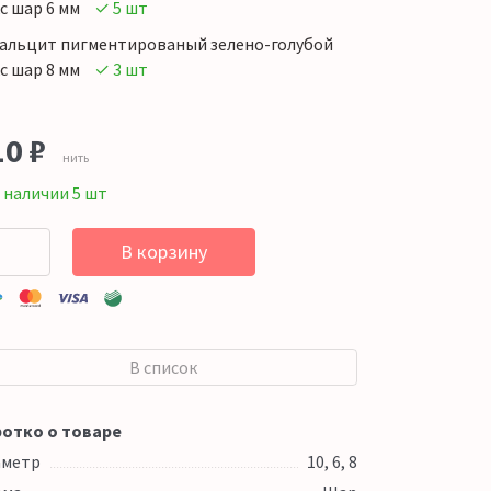
с шар 6 мм
✓ 5 шт
альцит пигментированый зелено-голубой
с шар 8 мм
✓ 3 шт
10
₽
нить
 наличии 5 шт
В корзину
В список
отко о товаре
аметр
10, 6, 8