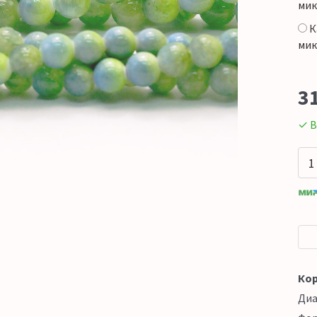
мик
К
мик
3
✓ В
Кор
Ди