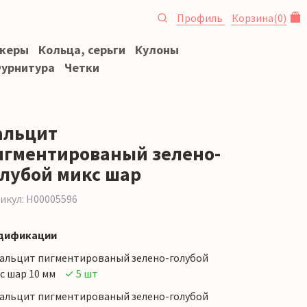
Профиль
Корзина
(
0
)
океры
Кольца, серьги
Кулоны
урнитура
Четки
альцит
игментированый зелено-
олубой микс шар
икул: Н00005596
дификации
альцит пигментированый зелено-голубой
с шар 10 мм
✓ 5 шт
альцит пигментированый зелено-голубой