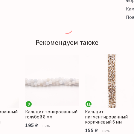
Фо
Кам
Пов
Рекомендуем также
3
11
ованный
Кальцит тонированный
Кальцит
голубой 8 мм
пигментированный
м
коричневый 6 мм
195 ₽
нить
155 ₽
нить