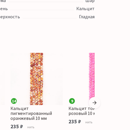
рма
Шар
ень
Кальцит
ерхность
Гладкая
14
9
Кальцит
Кальцит тонированный
К
пигментированный
розовый 10 мм
о
оранжевый 10 мм
235 ₽
1
нить
235 ₽
нить