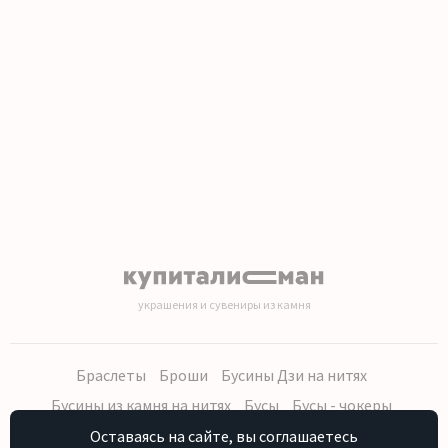
1
2
3
4
5
6
7
8
9
10
11
12
13
14
15
16
17
18
19
20
украшения и сувениры из камня
Браслеты
Броши
Бусины Дзи на нитях
Бусины из камня на нитях
Бусы
Бусы - чокеры
Кольца, серьги
Кулоны
Наборы (бусы, браслет, серьги)
Оставаясь на сайте, вы соглашаетесь