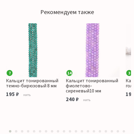
Рекомендуем также
7
14
3
Кальцит тонированный
Кальцит тонированный
Кал
темно-бирюзовый 8 мм
фиолетово-
гол
сиреневый10 мм
195 ₽
195
нить
240 ₽
нить