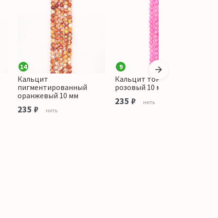
14
9
Кальцит
Кальцит тонированный
К
пигментированный
розовый 10 мм
о
оранжевый 10 мм
235 ₽
1
нить
235 ₽
нить