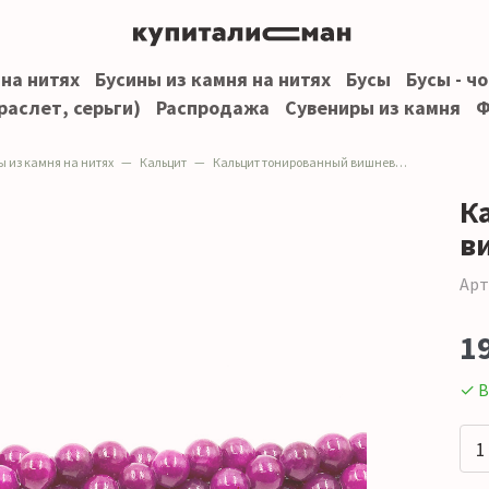
 на нитях
Бусины из камня на нитях
Бусы
Бусы - ч
раслет, серьги)
Распродажа
Сувениры из камня
Ф
ы из камня на нитях
Кальцит
Кальцит тонированный вишневый 8 мм
К
в
Арт
1
✓ В