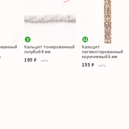
3
11
ованный
Кальцит тонированный
Кальцит
голубой 8 мм
пигментированный
м
коричневый 6 мм
195 ₽
нить
155 ₽
нить