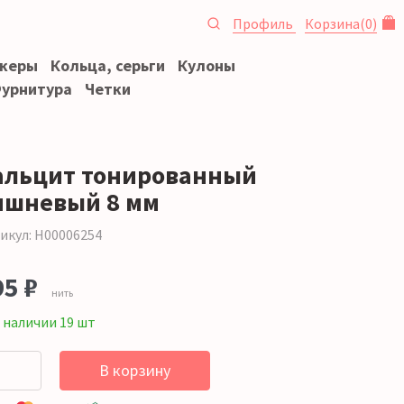
Профиль
Корзина
(
0
)
океры
Кольца, серьги
Кулоны
урнитура
Четки
альцит тонированный
ишневый 8 мм
икул: Н00006254
95 ₽
нить
 наличии 19 шт
В корзину