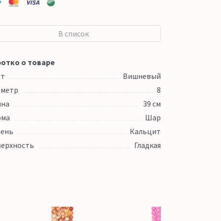
В список
отко о товаре
ет
Вишневый
аметр
8
ина
39 см
рма
Шар
ень
Кальцит
ерхность
Гладкая