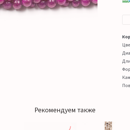
Кор
Цв
Ди
Дл
Фо
Кам
Пов
Рекомендуем также