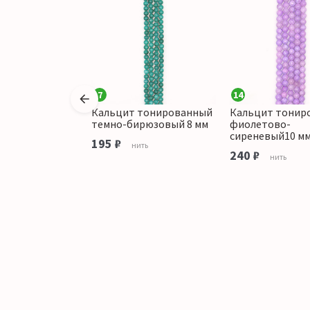
7
14
Кальцит тонированный
Кальцит тонир
ированный
темно-бирюзовый 8 мм
фиолетово-
с желтым 6 мм
сиреневый10 м
195 ₽
нить
240 ₽
ить
нить