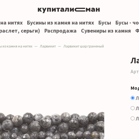
 на нитях
Бусины из камня на нитях
Бусы
Бусы - ч
раслет, серьги)
Распродажа
Сувениры из камня
Ф
ы из камня на нитях
Ларвикит
Ларвикит шар граненый
Л
Арт
Мо
Л
Л
Л