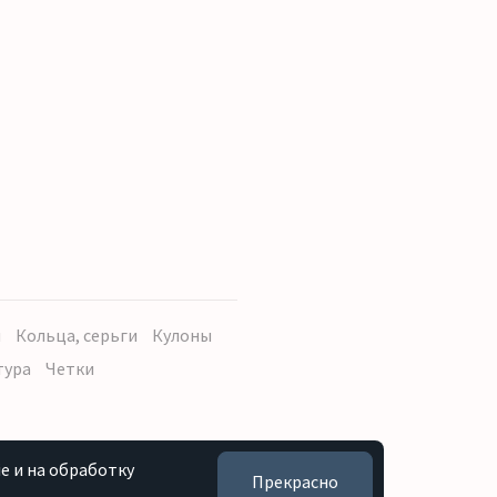
ы
Кольца, серьги
Кулоны
тура
Четки
e и на обработку
Прекрасно