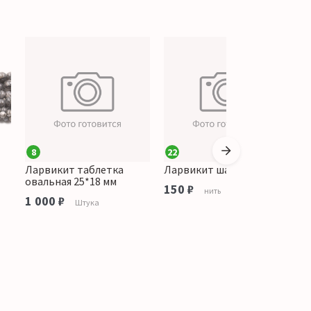
8
22
2
Ларвикит таблетка
Ларвикит шар 10,5 мм
Л
овальная 25*18 мм
150 ₽
1
нить
1 000 ₽
Штука