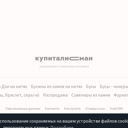
украшения и сувениры из камня
 Дзи на нитях
Бусины из камня на нитях
Бусы
Бусы - чокер
ы, браслет, серьги)
Распродажа
Сувениры из камня
Фурни
Персональные данные
Контакты
Как купить
Отзывы о нас
HostCMS
использование сохраняемых на вашем устройстве файлов cooki
персональных данных.
Подробнее