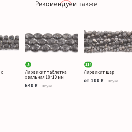
Рекомендуем также
5
114
 с
Ларвикит таблетка
Ларвикит шар
овальная 18*13 мм
от 100 ₽
Штука
640 ₽
Штука