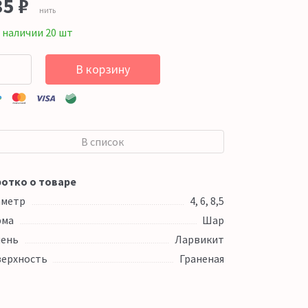
35
₽
нить
 наличии 20 шт
В корзину
В список
отко о товаре
аметр
4, 6, 8,5
рма
Шар
ень
Ларвикит
ерхность
Граненая