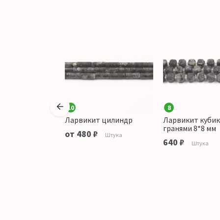
10
8
 шар 10 мм
Ларвикит цилиндр
Ларвикит кубик
гранями 8*8 мм
аличии
от 480 ₽
Штука
640 ₽
Штука