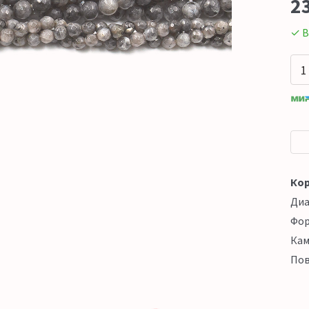
2
✓ В
Кор
Ди
Фо
Кам
Пов