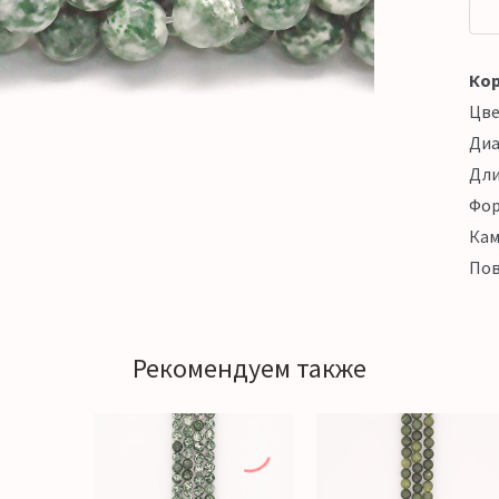
Кор
Цв
Ди
Дл
Фо
Кам
Пов
Рекомендуем также