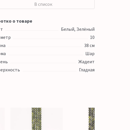
В список
отко о товаре
ет
Белый, Зелёный
аметр
10
ина
38 см
рма
Шар
ень
Жадеит
ерхность
Гладкая