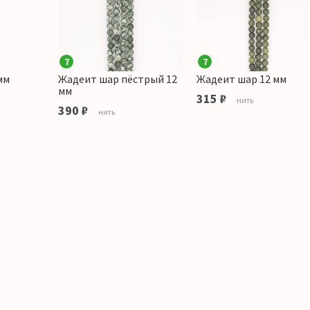
7
7
мм
Жадеит шар пёстрый 12
Жадеит шар 12 мм
мм
315 ₽
нить
390 ₽
нить