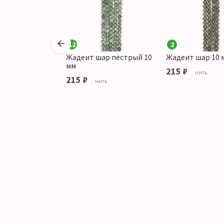
12
2
ркий 8 мм
Жадеит шар пёстрый 10
Жадеит шар 10 
мм
215 ₽
ить
нить
215 ₽
нить