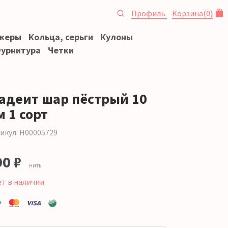
Профиль
Корзина
(
0
)
океры
Кольца, серьги
Кулоны
урнитура
Четки
адеит шар пёстрый 10
 1 сорт
икул: Н00005729
90 ₽
нить
ет в наличии