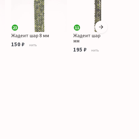
23
11
Жадеит шар 8 мм
Жадеит шар светлый 10
Ж
мм
150 ₽
6
нить
195 ₽
нить