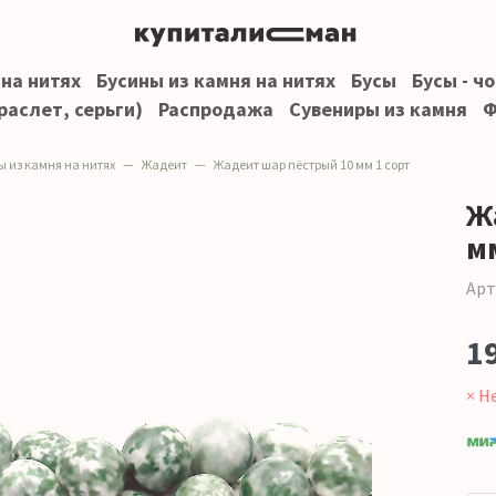
 на нитях
Бусины из камня на нитях
Бусы
Бусы - ч
раслет, серьги)
Распродажа
Сувениры из камня
Ф
ы из камня на нитях
Жадеит
Жадеит шар пёстрый 10 мм 1 сорт
Ж
мм
Арт
1
× Н