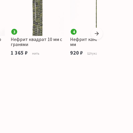
3
4
р
Нефрит квадрат 10 мм с
Нефрит канадский шар 6
Н
гранями
мм
1
1 365 ₽
920 ₽
нить
Штука