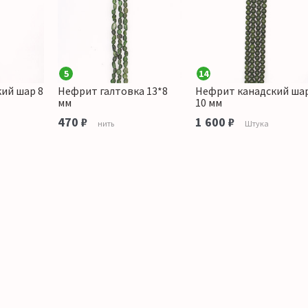
5
14
ий шар 8
Нефрит галтовка 13*8
Нефрит канадский ша
мм
10 мм
470 ₽
1 600 ₽
нить
Штука