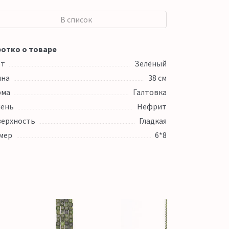
В список
отко о товаре
ет
Зелёный
ина
38 см
рма
Галтовка
ень
Нефрит
ерхность
Гладкая
мер
6*8