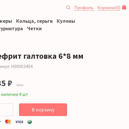
Профиль
Корзина
(
0
)
океры
Кольца, серьги
Кулоны
урнитура
Четки
ефрит галтовка 6*8 мм
икул: Н00003404
35 ₽
нить
 наличии 4 шт
В корзину