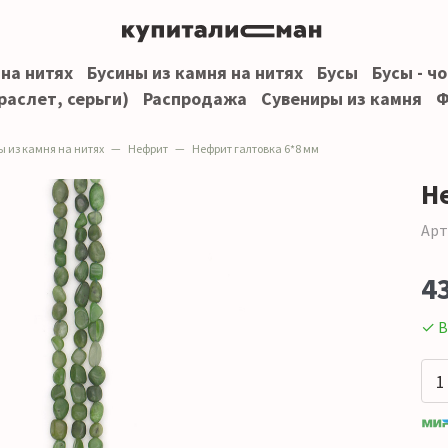
 на нитях
Бусины из камня на нитях
Бусы
Бусы - ч
раслет, серьги)
Распродажа
Сувениры из камня
Ф
ы из камня на нитях
Нефрит
Нефрит галтовка 6*8 мм
Н
Арт
4
✓ В