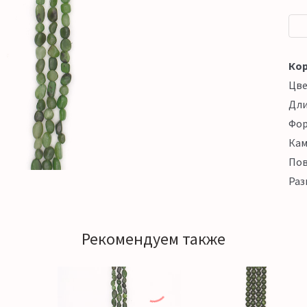
Кор
Цв
Дл
Фо
Кам
Пов
Раз
Рекомендуем также