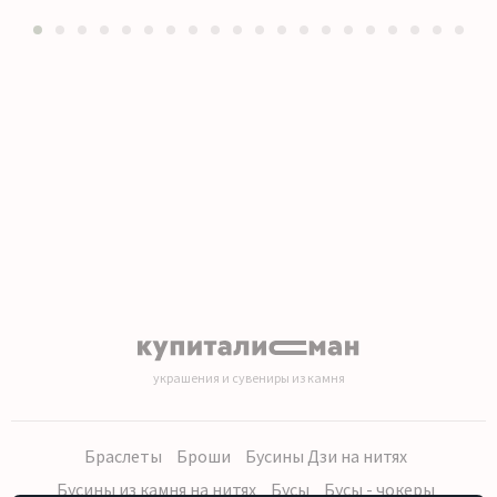
1
2
3
4
5
6
7
8
9
10
11
12
13
14
15
16
17
18
19
20
украшения и сувениры из камня
Браслеты
Броши
Бусины Дзи на нитях
Бусины из камня на нитях
Бусы
Бусы - чокеры