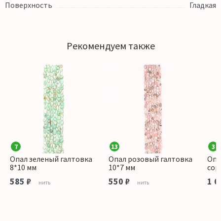
Поверхность
Гладкая
Рекомендуем также
7
13
3
Опал зеленый галтовка
Опал розовый галтовка
Опа
8*10 мм
10*7 мм
сор
585 ₽
550 ₽
1 6
нить
нить