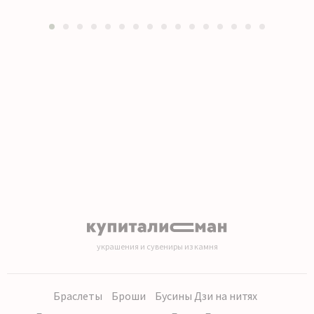
1
2
3
4
5
6
7
8
9
10
11
12
13
14
15
16
украшения и сувениры из камня
Браслеты
Броши
Бусины Дзи на нитях