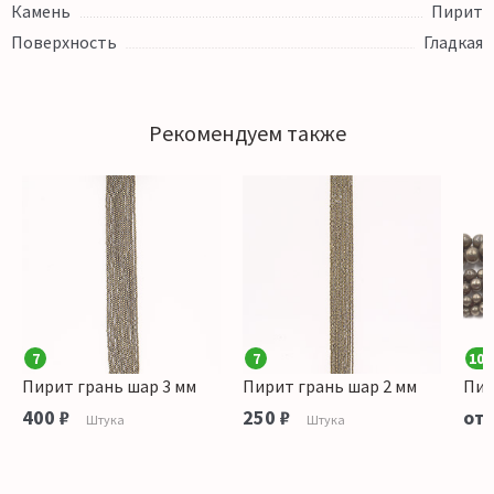
Камень
Пирит
Поверхность
Гладкая
Рекомендуем также
7
7
100
Пирит грань шар 3 мм
Пирит грань шар 2 мм
Пир
400 ₽
250 ₽
от 
Штука
Штука