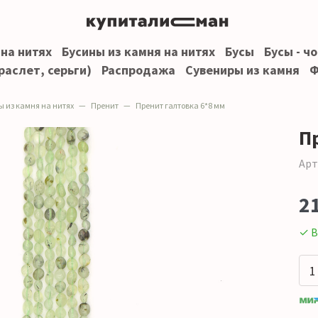
 на нитях
Бусины из камня на нитях
Бусы
Бусы - ч
раслет, серьги)
Распродажа
Сувениры из камня
Ф
ы из камня на нитях
Пренит
Пренит галтовка 6*8 мм
П
Арт
2
✓ В