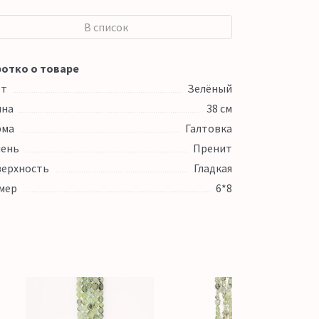
В список
отко о товаре
ет
Зелёный
ина
38 см
рма
Галтовка
ень
Пренит
ерхность
Гладкая
мер
6*8