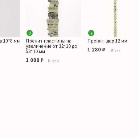
3
7
а 10*8 мм
Пренит пластины на
Пренит шар 12 мм
увеличение от 32*10 до
1 280 ₽
Штука
53*10 мм
1 000 ₽
Штука