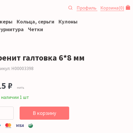
Профиль
Корзина
(
0
)
океры
Кольца, серьги
Кулоны
урнитура
Четки
ренит галтовка 6*8 мм
икул: Н00003398
15 ₽
нить
 наличии 1 шт
В корзину