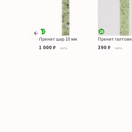
17
25
рупная грань
Пренит шар 10 мм
Пренит галтовк
1 000 ₽
390 ₽
нить
нить
Штука