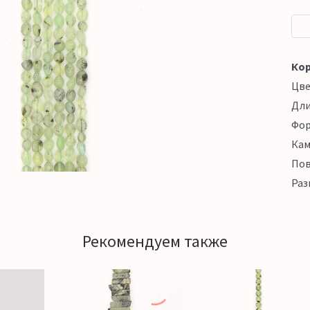
Кор
Цв
Дл
Фо
Кам
Пов
Раз
Рекомендуем также