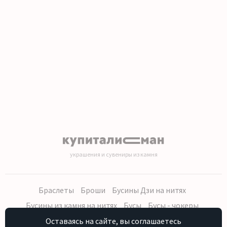
1
2
3
4
5
6
7
8
9
10
11
12
13
14
15
16
17
18
19
20
украшения и сувениры из камня
Браслеты
Броши
Бусины Дзи на нитях
Бусины из камня на нитях
Бусы
Бусы - чокеры
Кольца, серьги
Кулоны
Наборы (бусы, браслет, серьги)
Оставаясь на сайте, вы соглашаетесь