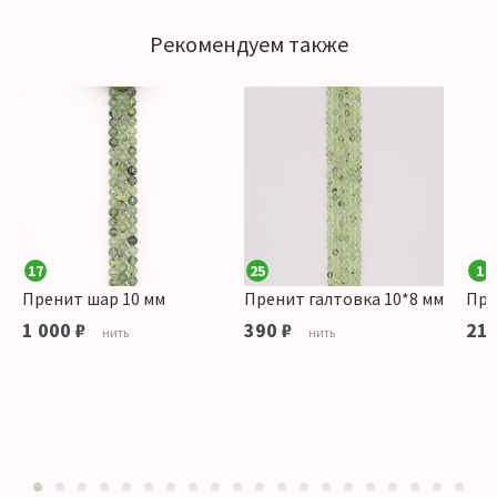
Рекомендуем также
17
25
1
Пренит шар 10 мм
Пренит галтовка 10*8 мм
Пре
1 000 ₽
390 ₽
215
нить
нить