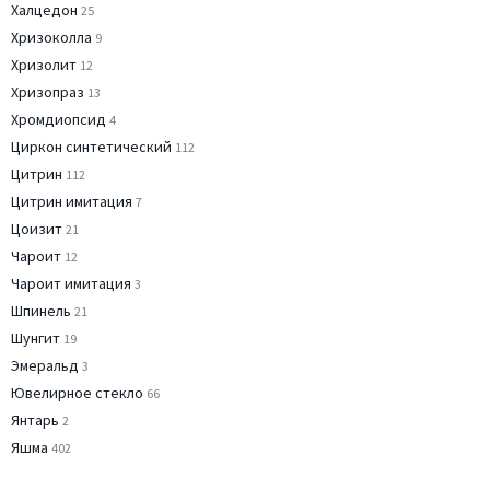
Халцедон
25
Хризоколла
9
Хризолит
12
Хризопраз
13
Хромдиопсид
4
Циркон синтетический
112
Цитрин
112
Цитрин имитация
7
Цоизит
21
Чароит
12
Чароит имитация
3
Шпинель
21
Шунгит
19
Эмеральд
3
Ювелирное стекло
66
Янтарь
2
Яшма
402