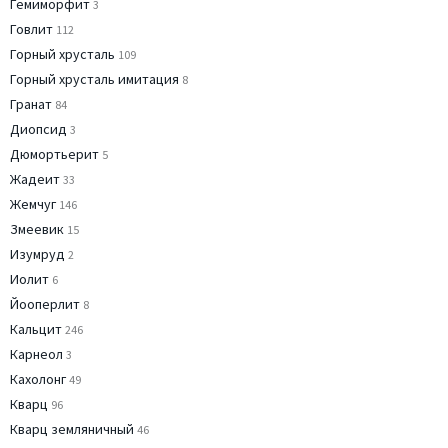
Гемиморфит
3
Говлит
112
Горный хрусталь
109
Горный хрусталь имитация
8
Гранат
84
Диопсид
3
Дюмортьерит
5
Жадеит
33
Жемчуг
146
Змеевик
15
Изумруд
2
Иолит
6
Йооперлит
8
Кальцит
246
Карнеол
3
Кахолонг
49
Кварц
96
Кварц земляничный
46