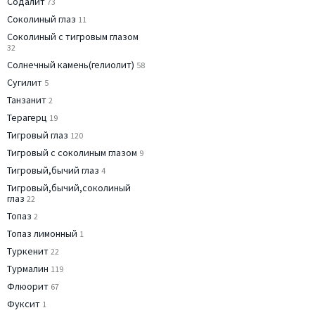
Содалит
73
Соколиный глаз
11
Соколиный с тигровым глазом
32
Солнечный камень(гелиолит)
58
Сугилит
5
Танзанит
2
Терагерц
19
Тигровый глаз
120
Тигровый с соколиным глазом
9
Тигровый,бычий глаз
4
Тигровый,бычий,соколиный
глаз
22
Топаз
2
Топаз лимонный
1
Туркенит
22
Турмалин
119
Флюорит
67
Фуксит
1