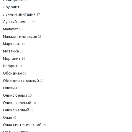
Лодолит
5
Лунный имитация
37
Лунный камень
57
Малахит
53
Малахит имитация
23
Марказит
42
Мозаика
36
Морганит
19
Нефрит
53
Обсидиан
55
Обсидиан снежный
22
Оливин
3
Оникс белый
10
Оникс зеленый
10
Оникс черный
11
Опал
41
Опал синтетический
29