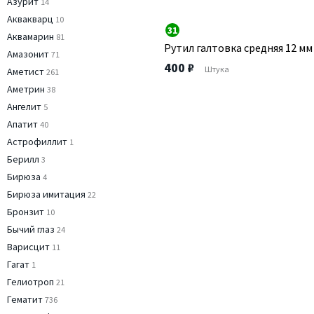
Азурит
14
Аквакварц
10
31
Аквамарин
81
Рутил галтовка средняя 12 мм
Амазонит
71
400 ₽
Штука
Аметист
261
Аметрин
38
Ангелит
5
Апатит
40
Астрофиллит
1
Берилл
3
Бирюза
4
Бирюза имитация
22
Бронзит
10
Бычий глаз
24
Варисцит
11
Гагат
1
Гелиотроп
21
Гематит
736