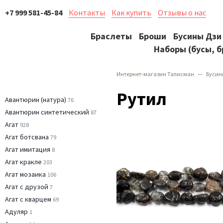
+7 999 581-45-84
Контакты
Как купить
Отзывы о нас
Браслеты
Броши
Бусины Дзи
Наборы (бусы, б
Интернет-магазин Талисман
Бусин
Рутил
Авантюрин (натура)
76
Авантюрин синтетический
87
Агат
928
Агат ботсвана
79
Агат имитация
8
Агат кракле
203
Агат мозаика
106
Агат с друзой
7
Агат с кварцем
69
Адуляр
1