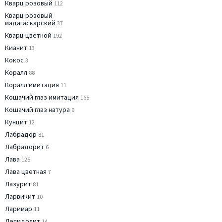
Кварц розовый
112
Кварц розовый
мадагаскарский
37
Кварц цветной
192
Кианит
13
Кокос
3
Коралл
88
Коралл имитация
11
Кошачий глаз имитация
165
Кошачий глаз натура
9
Кунцит
12
Лабрадор
81
Лабрадорит
6
Лава
125
Лава цветная
7
Лазурит
81
Ларвикит
10
Ларимар
11
Лепидолит
14