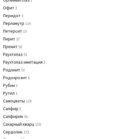
Орлиный глаз
3
Офит
3
Перидот
3
Перламутр
114
Петерсит
15
Пирит
17
Пренит
50
Раухтопаз
51
Раухтопаз имитация
3
Родонит
72
Родохрозит
6
Рубин
2
Рутил
1
Самоцветы
118
Сапфир
2
Сапфирин
36
Сахарный кварц
119
Сердолик
172