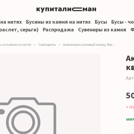
 на нитях
Бусины из камня на нитях
Бусы
Бусы - ч
раслет, серьги)
Распродажа
Сувениры из камня
Ф
ы из камня на нитях
Самоцветы
Аквамарин,розовый кварц, берилл шар 8,5 мм
А
к
Арт
5
× Н