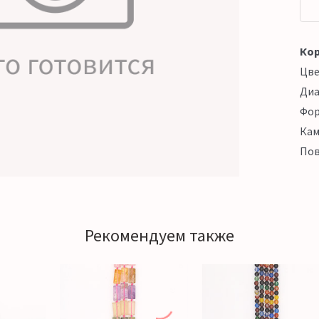
Кор
Цв
Ди
Фо
Кам
Пов
Рекомендуем также