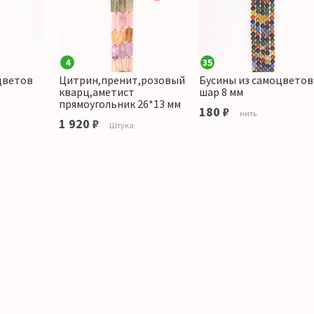
4
35
цветов
Цитрин,пренит,розовый
Бусины из самоцветов
кварц,аметист
шар 8 мм
прямоугольник 26*13 мм
180 ₽
нить
1 920 ₽
Штука