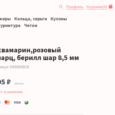
Профиль
Корзина
(
0
)
океры
Кольца, серьги
Кулоны
урнитура
Четки
квамарин,розовый
варц, берилл шар 8,5 мм
икул: Н00000818
05 ₽
Штука
ет в наличии