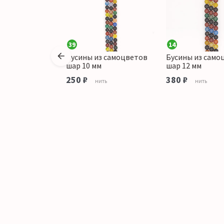
39
14
пренит,розовый
Бусины из самоцветов
Бусины из само
етист шар 8 мм
шар 10 мм
шар 12 мм
250 ₽
380 ₽
ить
нить
нить