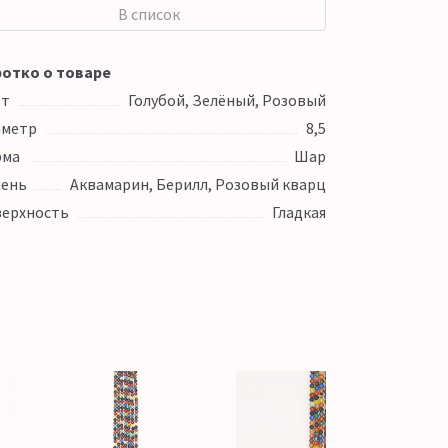
В список
отко о товаре
ет
Голубой, Зелёный, Розовый
аметр
8,5
рма
Шар
ень
Аквамарин, Берилл, Розовый кварц
ерхность
Гладкая