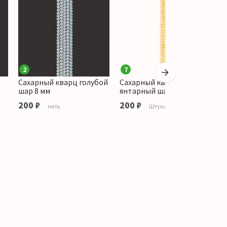
2
7
3
й
Сахарный кварц голубой
Сахарный кварц
С
шар 8 мм
янтарный шар 8 мм
б
200 ₽
200 ₽
1
нить
Штука