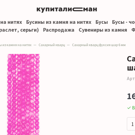
 на нитях
Бусины из камня на нитях
Бусы
Бусы - ч
раслет, серьги)
Распродажа
Сувениры из камня
Ф
ы из камня на нитях
Сахарный кварц
Сахарный кварц фуксия шар 6 мм
С
ш
Арт
1
✓ В