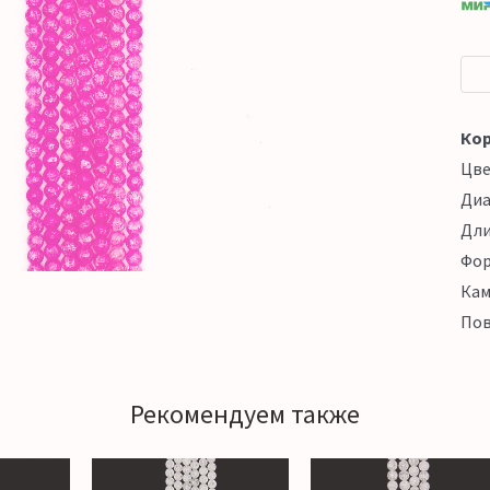
Кор
Цв
Ди
Дл
Фо
Кам
Пов
Рекомендуем также