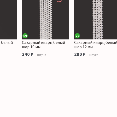
69
22
 белый
Сахарный кварц белый
Сахарный кварц белы
шар 10 мм
шар 12 мм
240 ₽
290 ₽
Штука
Штука