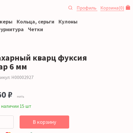
Профиль
Корзина
(
0
)
океры
Кольца, серьги
Кулоны
урнитура
Четки
ахарный кварц фуксия
ар 6 мм
икул: Н00002927
60 ₽
нить
 наличии 15 шт
В корзину