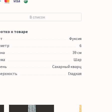
В список
отко о товаре
ет
Фуксия
аметр
6
ина
39 см
рма
Шар
ень
Сахарный кварц
ерхность
Гладкая