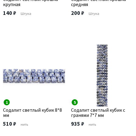
крупная
средняя
140 ₽
200 ₽
Штука
Штука
1
5
Содалит светлый кубик 8*8
Содалит светлый кубик с
мм
гранями 7*7 мм
510 ₽
935 ₽
нить
нить