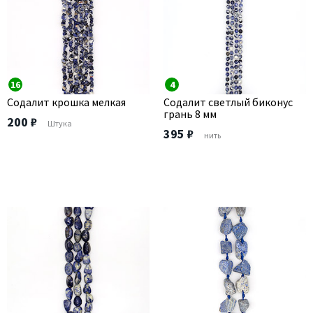
16
4
Содалит крошка мелкая
Содалит светлый биконус
грань 8 мм
200 ₽
Штука
395 ₽
нить