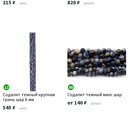
215 ₽
820 ₽
нить
Штука
12
88
Содалит темный крупная
Содалит темный микс шар
грань шар 6 мм
от 140 ₽
Штука
545 ₽
нить