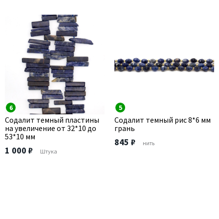
6
5
Содалит темный пластины
Содалит темный рис 8*6 мм
на увеличение от 32*10 до
грань
53*10 мм
845 ₽
нить
1 000 ₽
Штука