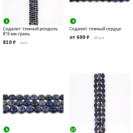
3
9
Содалит темный рондоль
Содалит темный сердце
8*6 мм грань
от 600 ₽
Штука
810 ₽
нить
6
17