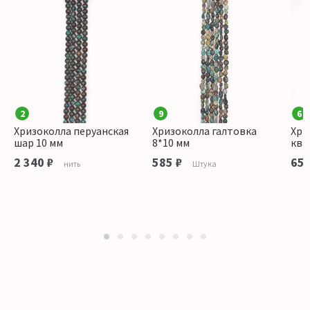
2
9
6
Хризоколла перуанская
Хризоколла галтовка
Хри
шар 10 мм
8*10 мм
ква
2 340 ₽
585 ₽
650
нить
Штука
1
2
3
4
5
6
7
8